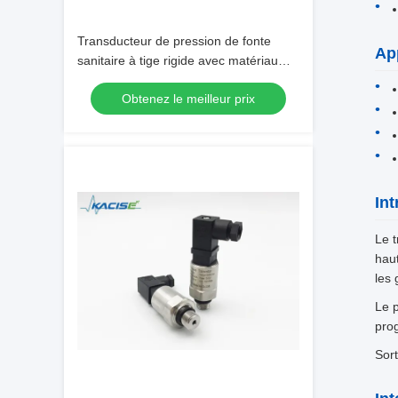
Transducteur de pression de fonte
Ap
sanitaire à tige rigide avec matériau
non toxique et haute précision pour
Obtenez le meilleur prix
équipement de transformation
alimentaire
In
Le 
haut
les 
Le p
prog
Sort