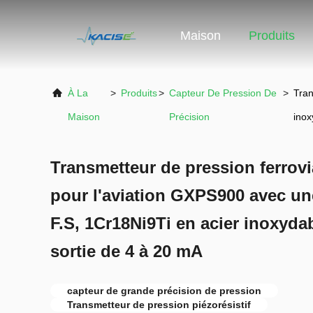
Maison
Produits
À La
>
Produits
>
Capteur De Pression De
>
Tran
Maison
Précision
inox
Transmetteur de pression ferrovi
pour l'aviation GXPS900 avec un
F.S, 1Cr18Ni9Ti en acier inoxydab
sortie de 4 à 20 mA
capteur de grande précision de pression
Transmetteur de pression piézorésistif