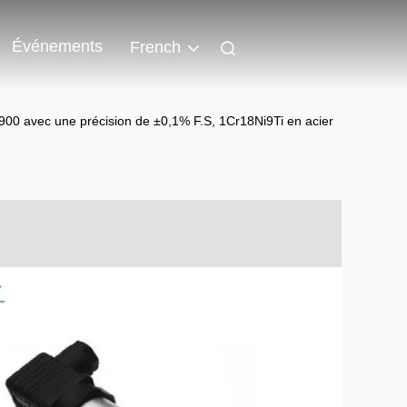
Événements
French
S900 avec une précision de ±0,1% F.S, 1Cr18Ni9Ti en acier