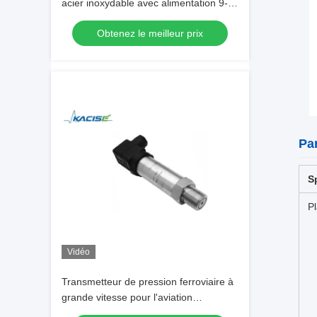
acier inoxydable avec alimentation 9-
30V et pièces de rechange anti-
Obtenez le meilleur prix
blocage pour la surveillance du niveau
de liquide
Pa
S
P
Vidéo
Transmetteur de pression ferroviaire à
grande vitesse pour l'aviation
GXPS900 avec une précision de ±0,1%