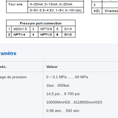
ramètre
péc.
Valeur
lage de pression
0 ~ 0,1 MPa ...... 60 MPa
1bar…600bar
14,5 psi… 8 700 psi
10000MmH20…6118000mmH2O
0,98 atm… 592 stm