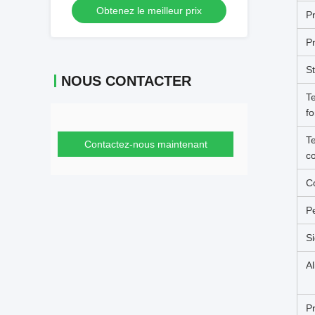
Obtenez le meilleur prix
F.S, 1Cr18Ni9Ti en acier inoxydable et
P
un signal de sortie de 4 à 20 mA
Pr
St
NOUS CONTACTER
T
f
T
Contactez-nous maintenant
c
C
P
Si
Al
P