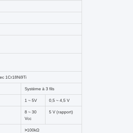
vec 1Cr18Ni9Ti
Système à 3 fils
1 ~ 5V
0,5 ~ 4,5 V
8 ~ 30
5 V (rapport)
Vcc
>
100kΩ