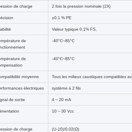
ression de charge
2 fois la pression nominale (2X)
écision
±0,1 % PE
abilité
Valeur typique 0,1% FS,
empérature de
-40°C~85°C
onctionnement
empérature de
-40°C~85°C
ompensation
ompatibilité moyenne
Tous les milieux caustiques compatibles a
erformances électriques
système à 2 fils
gnal de sortie
4 ~ 20 mA
imentation
10 ~ 30 Vcc
ression de charge
(U-10)/0,02(Ω)