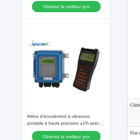
précision de débit élevée
Obtenez le meilleur prix
Câbl
Mètre d'écoulement à ultrasons
portable à haute précision ±1% avec
communication Modbus RS485 pour la
État
Obtenez le meilleur prix
mesure numérique du débit d'eau