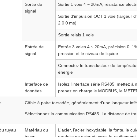
Sortie de
Sortie 1 voie 4 ~ 20mA, résistance électr
signal
Sortie d'impulsion OCT 1 voie (largeur d'
2 0 0 ms)
Sortie relais 1 voie
Entrée de
Entrée 3 voies 4 ~ 20mA, précision 0. 1%,
signal
pression et le niveau de liquide
Connectez le transducteur de températur
énergie
Interface de
Isolez l'interface série RS485, mettez à n
données
prenez en charge le MODBUS, le METER
e
Câble à paire torsadée, généralement d'une longueur infé
Sélectionnez la communication RS485. La distance de tr
 du tuyau
Matériau du
L'acier, l'acier inoxydable, la fonte, le c
tuyau
produits en acier et verre, le revêtement