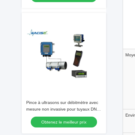
Moy
Pince à ultrasons sur débitmètre avec
mesure non invasive pour tuyaux DN32
Envi
~ 6000 et RS485 Modbus
Obtenez le meilleur prix