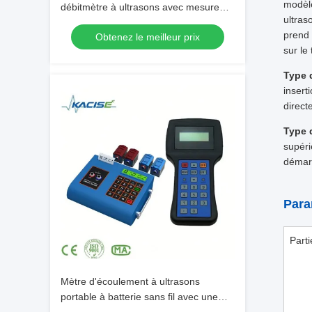
modèle
débitmètre à ultrasons avec mesure
ultras
bidirectionnelle pour tuyaux DN32-
prend 
Obtenez le meilleur prix
DN6000
sur le
Type d
insert
direct
Type 
supéri
démarr
Para
Parti
Mètre d'écoulement à ultrasons
portable à batterie sans fil avec une