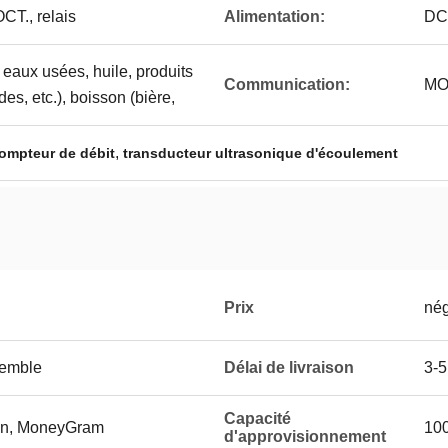
CT., relais
Alimentation:
DC
 eaux usées, huile, produits
Communication:
MO
es, etc.), boisson (bière,
,
compteur de débit
transducteur ultrasonique d'écoulement
Prix
nég
semble
Délai de livraison
3-5
Capacité
ion, MoneyGram
100
d'approvisionnement