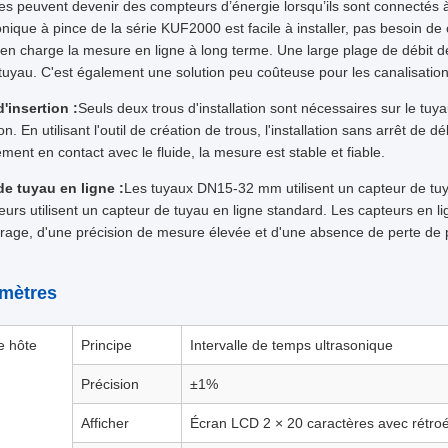
s peuvent devenir des compteurs d’énergie lorsqu’ils sont connectés 
onique à pince de la série KUF2000 est facile à installer, pas besoin de 
en charge la mesure en ligne à long terme. Une large plage de débit de
 tuyau. C'est également une solution peu coûteuse pour les canalisatio
'insertion :
Seuls deux trous d'installation sont nécessaires sur le tuyau,
ion. En utilisant l'outil de création de trous, l'installation sans arrêt de 
ement en contact avec le fluide, la mesure est stable et fiable.
de tuyau en ligne :
Les tuyaux DN15-32 mm utilisent un capteur de tuy
eurs utilisent un capteur de tuyau en ligne standard. Les capteurs en li
age, d'une précision de mesure élevée et d'une absence de perte de 
mètres
e hôte
Principe
Intervalle de temps ultrasonique
Précision
±1%
Afficher
Écran LCD 2 × 20 caractères avec rétroé