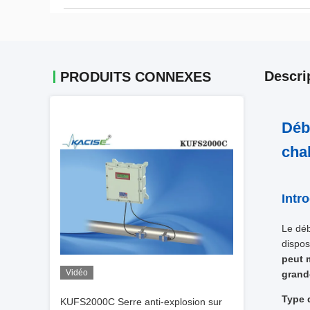
Descri
PRODUITS CONNEXES
Déb
cha
Intr
Le déb
dispos
peut m
Vidéo
grand
Type 
KUFS2000C Serre anti-explosion sur