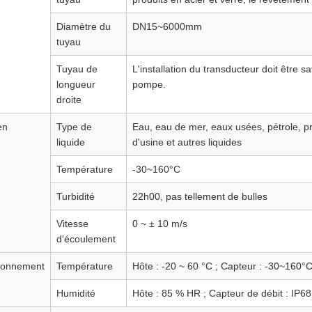
Diamètre du
DN15~6000mm
tuyau
Tuyau de
L'installation du transducteur doit être s
longueur
pompe.
droite
en
Type de
Eau, eau de mer, eaux usées, pétrole, pro
liquide
d'usine et autres liquides
Température
-30~160°C
Turbidité
22h00, pas tellement de bulles
Vitesse
0 ~ ± 10 m/s
d'écoulement
ronnement
Température
Hôte : -20 ~ 60 °C ; Capteur : -30~160°
Humidité
Hôte : 85 % HR ; Capteur de débit : IP68