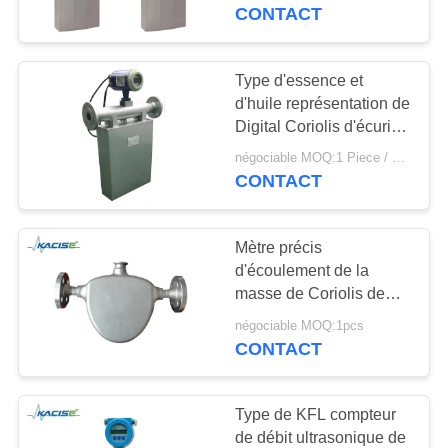
VISITE
24VDC d'écoulement de
CONTACT
la masse
D'USINE
Type d'essence et
CONTRÔLE
d'huile représentation de
Digital Coriolis d'écurie
DE
de consommation de
négociable MOQ:1 Piece / Pieces
QUALITÉ
puissance faible de
CONTACT
mètre d'écoulement de
la masse
CONTACTEZ-
Mètre précis
NOUS
d'écoulement de la
masse de Coriolis de
mesure pour de grande
NOUVELLES
négociable MOQ:1pcs
précision chimique
CONTACT
CAS
Type de KFL compteur
de débit ultrasonique de