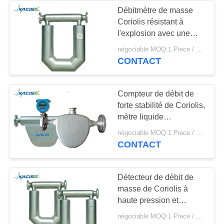
Débitmètre de masse
Coriolis résistant à
l'explosion avec une
pression de 0 à 4,0 MPa
négociable MOQ:1 Piece / Pieces
et une capacité de débit
CONTACT
élevée
Compteur de débit de
forte stabilité de Coriolis,
mètre liquide
d'écoulement de la
négociable MOQ:1 Piece / Pieces
masse de catégorie
CONTACT
comestible
Détecteur de débit de
masse de Coriolis à
haute pression et
résistant à l'explosion
négociable MOQ:1 Piece / Pieces