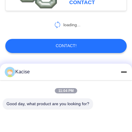
CONTACT
loading...
CONTACT!
Catégories populaires
Tous
Kacise
capteur de qualité de
Capteur de pression
11:04 PM
l'eau
de précision
Good day, what product are you looking for?
Mesureur de niveau
émetteur de niveau
de liquide
de radar