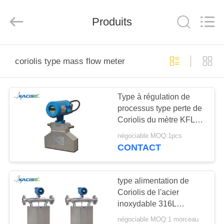
-
2026
Xi'an
Kacise
Produits
Optronics
Co.,Ltd..
All
Rights
MAISON
Reserved.
coriolis type mass flow meter
PRODUITS
Type à régulation de
processus type perte de
VIDÉOS
Coriolis du mètre KFL
d'écoulement de la
négociable MOQ:1pcs
masse de haute
AU
CONTACT
pression
SUJET
DE
type alimentation de
Coriolis de l'acier
NOUS
inoxydable 316L
d'énergie du mètre
négociable MOQ:1 morceau