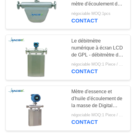
DEMANDEZ
mètre d'écoulement de
UNE
la masse de Coriolis
négociable MOQ:1pcs
pour le milieu de basse
CITATION
CONTACT
température
PLAN
Le débitmètre
numérique à écran LCD
DU
de GPL - débitmètre de
SITE
masse de Coriolis de
négociable MOQ:1 Piece / Pieces
haute précision à faible
CONTACT
consommation d'énergie
POLITIQUE
DE
Mètre d'essence et
CONFIDENTIALITÉ
d'huile d'écoulement de
la masse de Digital
Coriolis pour la
négociable MOQ:1 Piece / Pieces
consommation de
CONTACT
puissance faible de
mélasse