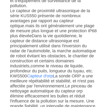
DEMANDEZ
et d'équipement de surveillance de la
pollution.
UNE
Le capteur de proximité ultrasonique de la
série KUS550 présente de nombreux
CITATION
avantages par rapport au capteur
optique.mais ils ont généralement une plage
PLAN
de mesure plus longue et une protection IP68
plus élevéeDans la vie quotidienne, le
DU
capteur de distance ultrasonique est
principalement utilisé dans l'inversion du
SITE
radar de l'automobile, la marche automatique
de robot évitant les obstacles, le chantier de
construction et certains domaines
POLITIQUE
industriels,comme le niveau de liquide,
DE
profondeur du puits, longueur du tuyau, etc.
KWS500
Capteur d'orp
La sonde ORP a une
CONFIDENTIALITÉ
meilleure répétabilité et stabilité, et n'est pas
affectée par l'environnement.Le pinceau de
nettoyage automatique du capteur orp
élimine efficacement les bulles et réduit
l'influence de la pollution sur la mesure. Une
grande fiabilité, un intervalle de maintenance