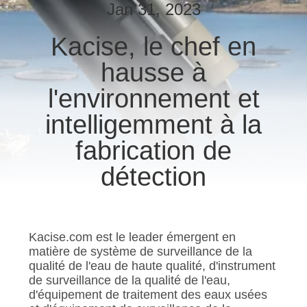
VISITE
Jan 31, 2023
D'USINE
Kacise, le chef en
hausse à
CONTRÔLE
DE
l'environnement et
QUALITÉ
intelligemment à la
fabrication de
CONTACTEZ-
détection
NOUS
NOUVELLES
Kacise.com est le leader émergent en
matière de système de surveillance de la
CAS
qualité de l'eau de haute qualité, d'instrument
de surveillance de la qualité de l'eau,
d'équipement de traitement des eaux usées