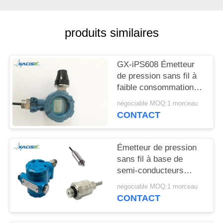
DEMANDEZ
UNE
produits similaires
CITATION
PLAN
GX-iPS608 Émetteur
de pression sans fil à
DU
faible consommation
SITE
alimenté par batterie
négociable MOQ:1 morceau
avec communication
CONTACT
sans fil Zigbee
POLITIQUE
DE
Émetteur de pression
sans fil à base de
CONFIDENTIALITÉ
semi-conducteurs
diffus avec
négociable MOQ:1 morceau
communication Zigbee
CONTACT
et faible consommation
d'énergie