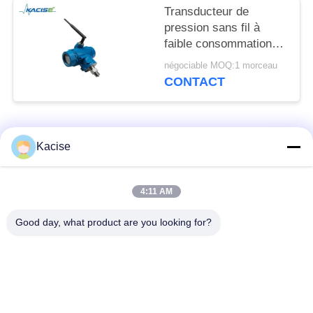
Transducteur de
pression sans fil à
faible consommation
avec haute précision ±
négociable MOQ:1 morceau
0,5 % et
CONTACT
communication sans fil
Zigbee
Catégories populaires
Tous
Kacise
capteur de qualité de
Capteur de pression
4:11 AM
l'eau
de précision
Good day, what product are you looking for?
Mesureur de niveau
émetteur de niveau
de liquide
de radar
capteur ultrasonique
compteur de débit