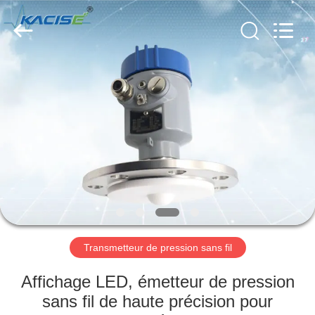
-
2026
Xi'an
Kacise
Optronics
Co.,Ltd..
All
Rights
MAISON
Reserved.
PRODUITS
VIDÉOS
AU
SUJET
DE
Transmetteur de pression sans fil
NOUS
Affichage LED, émetteur de pression
sans fil de haute précision pour