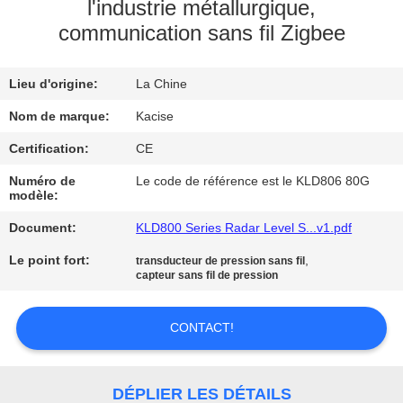
VISITE
l'industrie métallurgique,
communication sans fil Zigbee
D'USINE
Lieu d'origine:
La Chine
CONTRÔLE
DE
Nom de marque:
Kacise
QUALITÉ
Certification:
CE
Numéro de
Le code de référence est le KLD806 80G
modèle:
CONTACTEZ-
Document:
KLD800 Series Radar Level S...v1.pdf
NOUS
Le point fort:
,
transducteur de pression sans fil
capteur sans fil de pression
NOUVELLES
CONTACT!
CAS
DÉPLIER LES DÉTAILS