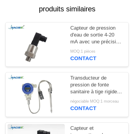
DEMANDEZ
produits similaires
UNE
CITATION
Capteur de pression
d'eau de sortie 4-20
PLAN
mA avec une précision
DU
de 0,5 % et une
MOQ:1 pièces
alimentation 12-32 V
CONTACT
SITE
CC
POLITIQUE
Transducteur de
pression de fonte
DE
sanitaire à tige rigide
CONFIDENTIALITÉ
avec matériau non
négociable MOQ:1 morceau
toxique et haute
CONTACT
précision pour
équipement de
transformation
Capteur et
alimentaire