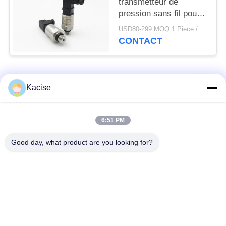
transmetteur de
pression sans fil pour
réfrigérant de petite
USD80-299 MOQ:1 Piece / Pieces
taille, haute précision
CONTACT
Catégories populaires
Tous
Kacise
capteur de qualité de
Capteur de pression
6:51 PM
l'eau
de précision
Good day, what product are you looking for?
Mesureur de niveau
émetteur de niveau
de liquide
de radar
capteur ultrasonique
compteur de débit
de transducteur
ultrasonique