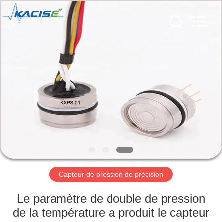
-
2026
Xi'an
Kacise
Optronics
Co.,Ltd..
All
Rights
MAISON
Reserved.
PRODUITS
VIDÉOS
AU
SUJET
DE
Capteur de pression de précision
NOUS
Le paramètre de double de pression
de la température a produit le capteur