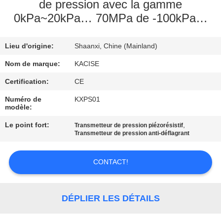
VISITE
de pression avec la gamme
0kPa~20kPa… 70MPa de -100kPa…
D'USINE
Lieu d'origine:
Shaanxi, Chine (Mainland)
CONTRÔLE
DE
Nom de marque:
KACISE
QUALITÉ
Certification:
CE
Numéro de
KXPS01
modèle:
CONTACTEZ-
Le point fort:
,
Transmetteur de pression piézorésistif
NOUS
Transmetteur de pression anti-déflagrant
NOUVELLES
CONTACT!
CAS
DÉPLIER LES DÉTAILS