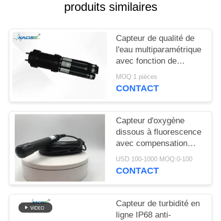
DEMANDEZ
produits similaires
UNE
CITATION
Capteur de qualité de
l'eau multiparamétrique
avec fonction de
PLAN
nettoyage automatique
MOQ:1 pièces
DU
CONTACT
SITE
Capteur d'oxygène
POLITIQUE
dissous à fluorescence
DE
avec compensation
automatique de la
CONFIDENTIALITÉ
USD 100-1000 MOQ:0-100
température, aucun
CONTACT
électrolyte requis et
sortie RS485
Capteur de turbidité en
ligne IP68 anti-