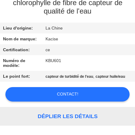
VISITE
chlorophylle de fibre de capteur de
qualité de l'eau
D'USINE
Lieu d'origine:
La Chine
CONTRÔLE
DE
Nom de marque:
Kacise
QUALITÉ
Certification:
ce
Numéro de
KBU601
modèle:
CONTACTEZ-
Le point fort:
,
capteur de turbidité de l'eau
capteur huile/eau
NOUS
CONTACT!
NOUVELLES
CAS
DÉPLIER LES DÉTAILS