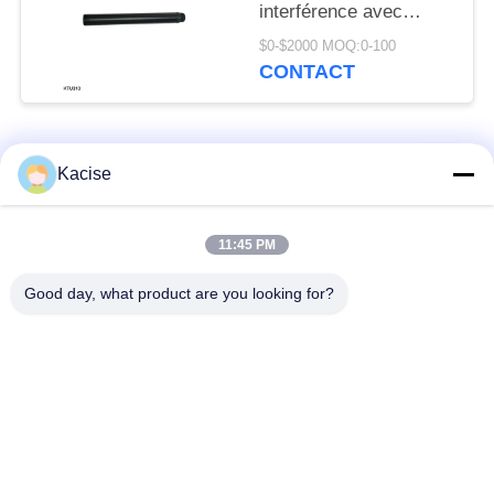
interférence avec
résolution de 0,1 NTU
$0-$2000 MOQ:0-100
pour la surveillance
CONTACT
industrielle de la qualité
de l'eau
Catégories populaires
Tous
Kacise
capteur de qualité de
Capteur de pression
11:45 PM
l'eau
de précision
Good day, what product are you looking for?
Mesureur de niveau
émetteur de niveau
de liquide
de radar
capteur ultrasonique
compteur de débit
de transducteur
ultrasonique