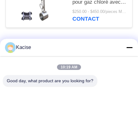
pour gaz chloré avec
GPRS et matériau de
$250.00 - $450.00/pieces MOQ:1PC
carrosserie
CONTACT
SS304/SS316
Catégories populaires
Tous
Kacise
capteur de qualité de
Capteur de pression
10:19 AM
l'eau
de précision
Good day, what product are you looking for?
Mesureur de niveau
émetteur de niveau
de liquide
de radar
capteur ultrasonique
compteur de débit
de transducteur
ultrasonique