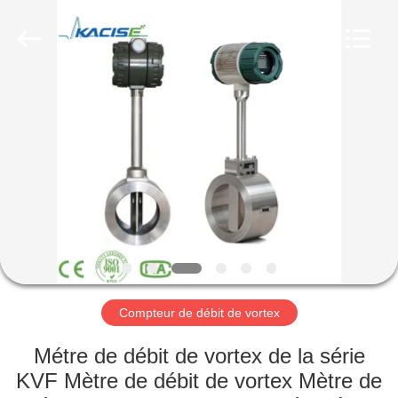
-
2026
Xi'an
Kacise
Optronics
Co.,Ltd..
All
Rights
MAISON
Reserved.
PRODUITS
VIDÉOS
AU
SUJET
DE
Compteur de débit de vortex
NOUS
Métre de débit de vortex de la série
KVF Mètre de débit de vortex Mètre de