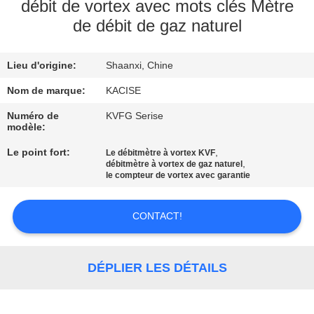
VISITE
débit de vortex avec mots clés Mètre
de débit de gaz naturel
D'USINE
Lieu d'origine:
Shaanxi, Chine
CONTRÔLE
DE
Nom de marque:
KACISE
QUALITÉ
Numéro de
KVFG Serise
modèle:
Le point fort:
,
Le débitmètre à vortex KVF
CONTACTEZ-
,
débitmètre à vortex de gaz naturel
le compteur de vortex avec garantie
NOUS
CONTACT!
NOUVELLES
DÉPLIER LES DÉTAILS
CAS