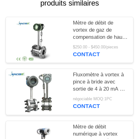
DEMANDEZ
produits similaires
UNE
CITATION
Mètre de débit de
vortex de gaz de
compensation de haute
PLAN
pression et de
$250.00 - $450.00/pieces
DU
température avec
CONTACT
matériau SS304/SS316
SITE
Fluxomètre à vortex à
POLITIQUE
pince à bride avec
sortie de 4 à 20 mA et
DE
diamètre DN15 à
négociable MOQ:1PC
CONFIDENTIALITÉ
DN1800 pour l'air
CONTACT
comprimé et le gaz
Mètre de débit
numérique à vortex